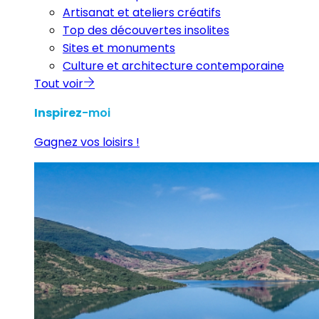
Artisanat et ateliers créatifs
Top des découvertes insolites
Sites et monuments
Culture et architecture contemporaine
Tout voir
Inspirez
-moi
Gagnez vos loisirs !