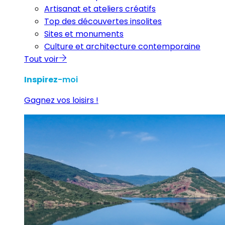
Artisanat et ateliers créatifs
Top des découvertes insolites
Sites et monuments
Culture et architecture contemporaine
Tout voir
Inspirez
-moi
Gagnez vos loisirs !