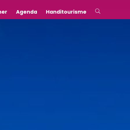
ner
Agenda
Handitourisme