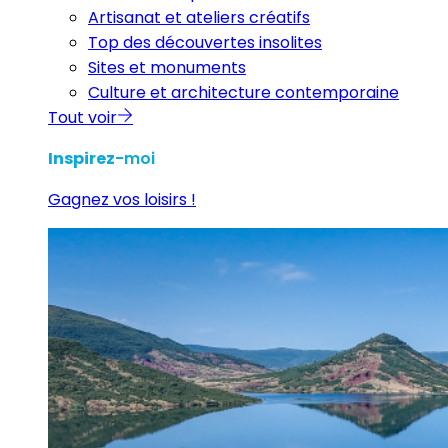
Artisanat et ateliers créatifs
Top des découvertes insolites
Sites et monuments
Culture et architecture contemporaine
Tout voir
Inspirez
-moi
Gagnez vos loisirs !