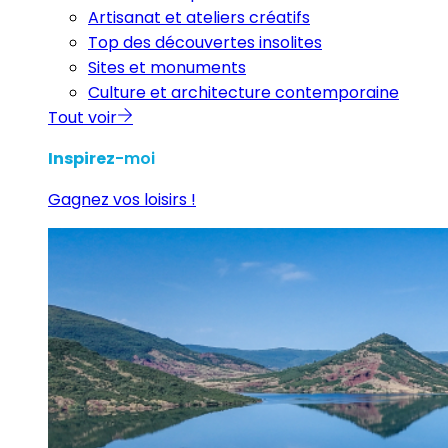
Artisanat et ateliers créatifs
Top des découvertes insolites
Sites et monuments
Culture et architecture contemporaine
Tout voir
Inspirez
-moi
Gagnez vos loisirs !