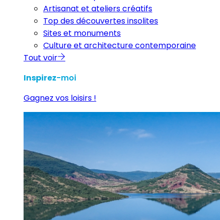
Artisanat et ateliers créatifs
Top des découvertes insolites
Sites et monuments
Culture et architecture contemporaine
Tout voir
Inspirez
-moi
Gagnez vos loisirs !