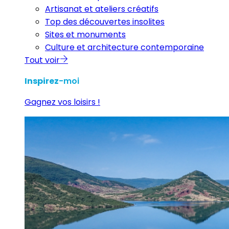
Artisanat et ateliers créatifs
Top des découvertes insolites
Sites et monuments
Culture et architecture contemporaine
Tout voir
Inspirez
-moi
Gagnez vos loisirs !