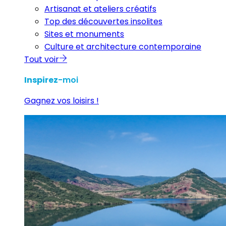
Artisanat et ateliers créatifs
Top des découvertes insolites
Sites et monuments
Culture et architecture contemporaine
Tout voir
Inspirez
-moi
Gagnez vos loisirs !