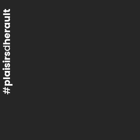
herault
d
plaisirs
#