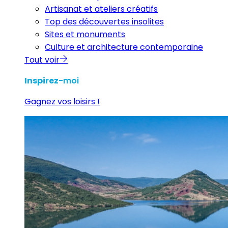
Artisanat et ateliers créatifs
Top des découvertes insolites
Sites et monuments
Culture et architecture contemporaine
Tout voir
Inspirez
-moi
Gagnez vos loisirs !