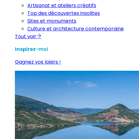
Artisanat et ateliers créatifs
Top des découvertes insolites
Sites et monuments
Culture et architecture contemporaine
Tout voir
Inspirez
-moi
Gagnez vos loisirs !