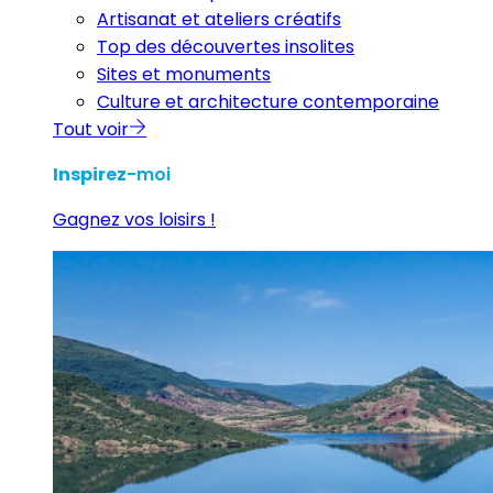
Artisanat et ateliers créatifs
Top des découvertes insolites
Sites et monuments
Culture et architecture contemporaine
Tout voir
Inspirez
-moi
Gagnez vos loisirs !