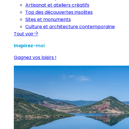
Artisanat et ateliers créatifs
Top des découvertes insolites
Sites et monuments
Culture et architecture contemporaine
Tout voir
Inspirez
-moi
Gagnez vos loisirs !