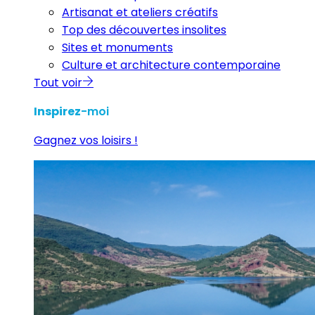
Artisanat et ateliers créatifs
Top des découvertes insolites
Sites et monuments
Culture et architecture contemporaine
Tout voir
Inspirez
-moi
Gagnez vos loisirs !