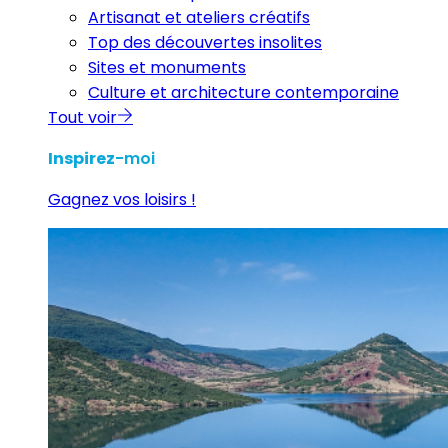
Artisanat et ateliers créatifs
Top des découvertes insolites
Sites et monuments
Culture et architecture contemporaine
Tout voir
Inspirez
-moi
Gagnez vos loisirs !