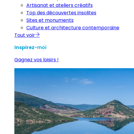
Artisanat et ateliers créatifs
Top des découvertes insolites
Sites et monuments
Culture et architecture contemporaine
Tout voir
Inspirez
-moi
Gagnez vos loisirs !