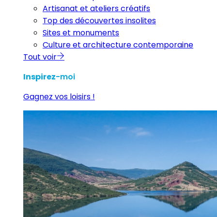
Artisanat et ateliers créatifs
Top des découvertes insolites
Sites et monuments
Culture et architecture contemporaine
Tout voir
Inspirez
-moi
Gagnez vos loisirs !