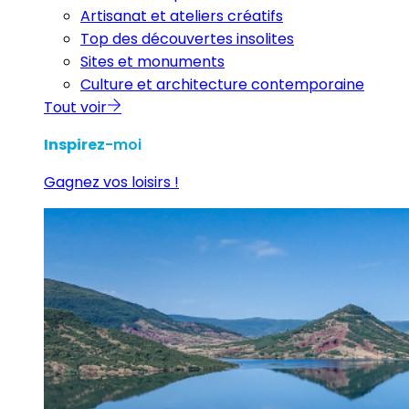
Artisanat et ateliers créatifs
Top des découvertes insolites
Sites et monuments
Culture et architecture contemporaine
Tout voir
Inspirez
-moi
Gagnez vos loisirs !