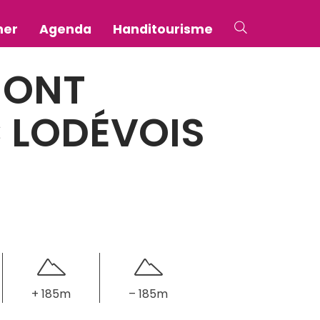
ner
Agenda
Handitourisme
MONT
C LODÉVOIS
+ 185m
– 185m