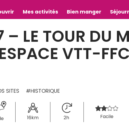
uvrir
Mes activités
Bien manger
Séjour
7 – LE TOUR DU 
 ESPACE VTT-FF
S SITES
HISTORIQUE
Facile
16km
2h 
le