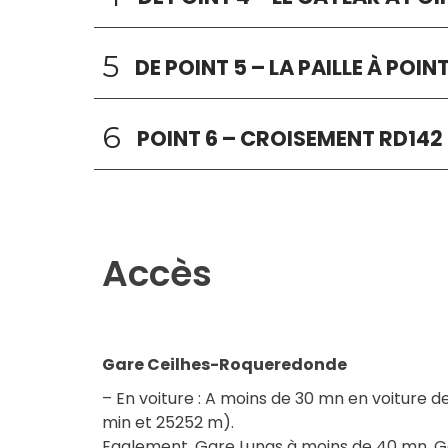
5
DE POINT 5 – LA PAILLE À POI
6
POINT 6 – CROISEMENT RD142
Accès
Gare Ceilhes-Roqueredonde
– En voiture : A moins de 30 mn en voiture d
min et 25252 m).
Egalement, Gare Lunas à moins de 40 mn, G