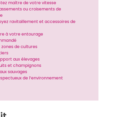
tez maître de votre vitesse
passements ou croisements de 
re
oyez ravitaillement et accessoires de 
raire à votre entourage
commandé
s zones de cultures
tiers
apport aux élevages
fruits et champignons
imaux sauvages
respectueux de l’environnement
it