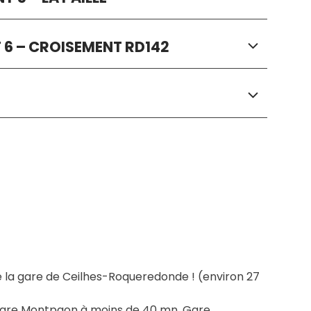
NT 6 – CROISEMENT RD142
e la gare de Ceilhes-Roqueredonde ! (environ 27 
are Montpaon à moins de 40 mn, Gare 