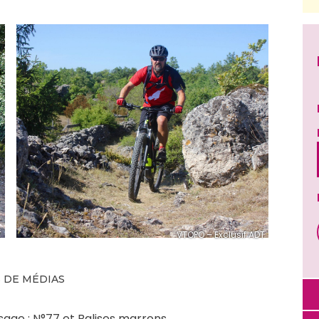
T
VTOPO – Exclusif ADT
 DE MÉDIAS
ge : N°77 et Balises marrons