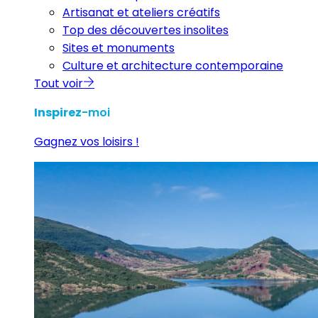
Artisanat et ateliers créatifs
Top des découvertes insolites
Sites et monuments
Culture et architecture contemporaine
Tout voir
Inspirez
-moi
Gagnez vos loisirs !