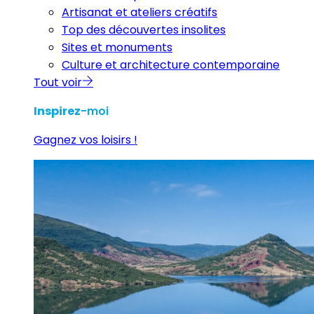
Artisanat et ateliers créatifs
Top des découvertes insolites
Sites et monuments
Culture et architecture contemporaine
Tout voir
Inspirez
-moi
Gagnez vos loisirs !