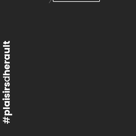
herault
d
plaisirs
#