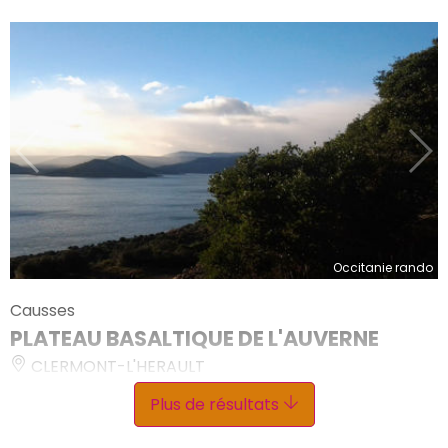
Occitanie rando
Causses
PLATEAU BASALTIQUE DE L'AUVERNE
CLERMONT-L'HERAULT
Labels : Géosite
Plus de résultats