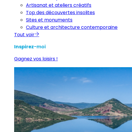
Artisanat et ateliers créatifs
Top des découvertes insolites
Sites et monuments
Culture et architecture contemporaine
Tout voir
Inspirez
-moi
Gagnez vos loisirs !