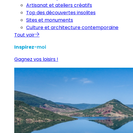
Artisanat et ateliers créatifs
Top des découvertes insolites
Sites et monuments
Culture et architecture contemporaine
Tout voir
Inspirez
-moi
Gagnez vos loisirs !