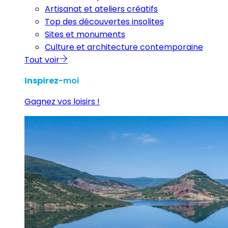
Artisanat et ateliers créatifs
Top des découvertes insolites
Sites et monuments
Culture et architecture contemporaine
Tout voir
Inspirez
-moi
Gagnez vos loisirs !