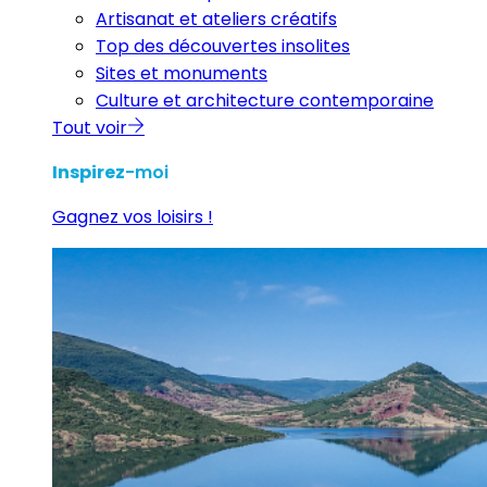
Artisanat et ateliers créatifs
Top des découvertes insolites
Sites et monuments
Culture et architecture contemporaine
Tout voir
Inspirez
-moi
Gagnez vos loisirs !