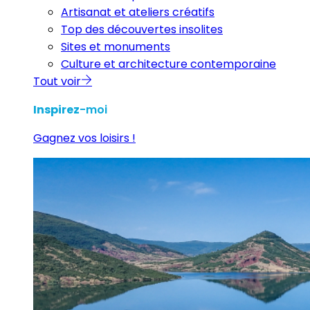
Artisanat et ateliers créatifs
Top des découvertes insolites
Sites et monuments
Culture et architecture contemporaine
Tout voir
Inspirez
-moi
Gagnez vos loisirs !