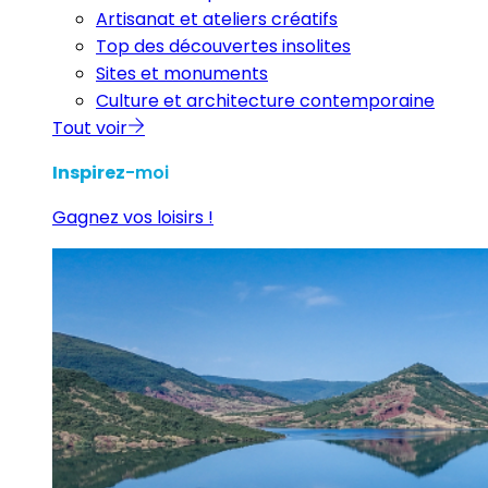
Artisanat et ateliers créatifs
Top des découvertes insolites
Sites et monuments
Culture et architecture contemporaine
Tout voir
Inspirez
-moi
Gagnez vos loisirs !