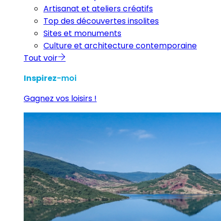
Artisanat et ateliers créatifs
Top des découvertes insolites
Sites et monuments
Culture et architecture contemporaine
Tout voir
Inspirez
-moi
Gagnez vos loisirs !