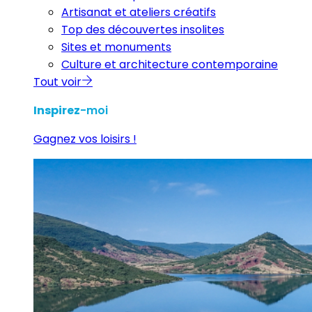
Artisanat et ateliers créatifs
Top des découvertes insolites
Sites et monuments
Culture et architecture contemporaine
Tout voir
Inspirez
-moi
Gagnez vos loisirs !