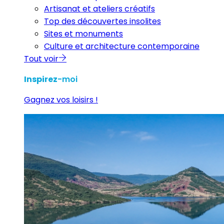
Artisanat et ateliers créatifs
Top des découvertes insolites
Sites et monuments
Culture et architecture contemporaine
Tout voir
Inspirez
-moi
Gagnez vos loisirs !