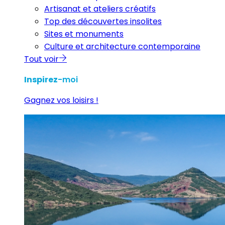
Artisanat et ateliers créatifs
Top des découvertes insolites
Sites et monuments
Culture et architecture contemporaine
Tout voir
Inspirez
-moi
Gagnez vos loisirs !