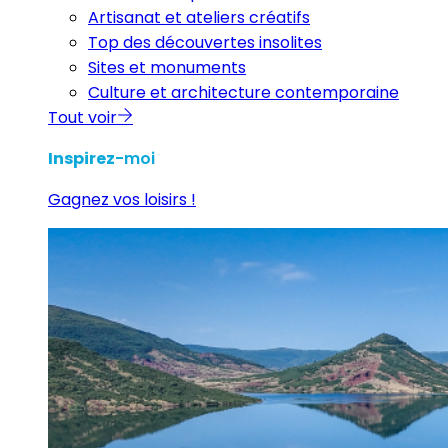
Artisanat et ateliers créatifs
Top des découvertes insolites
Sites et monuments
Culture et architecture contemporaine
Tout voir
Inspirez
-moi
Gagnez vos loisirs !