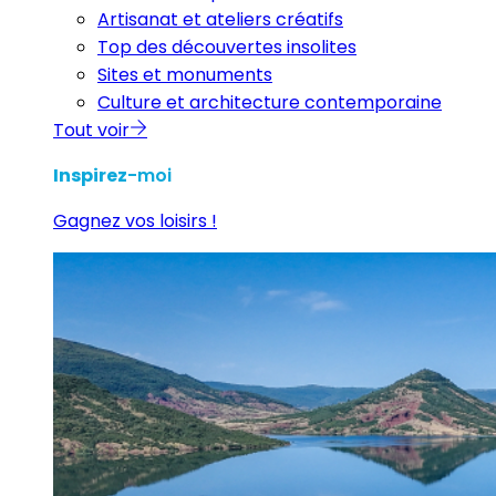
Artisanat et ateliers créatifs
Top des découvertes insolites
Sites et monuments
Culture et architecture contemporaine
Tout voir
Inspirez
-moi
Gagnez vos loisirs !