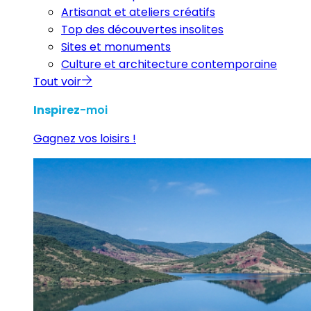
Artisanat et ateliers créatifs
Top des découvertes insolites
Sites et monuments
Culture et architecture contemporaine
Tout voir
Inspirez
-moi
Gagnez vos loisirs !