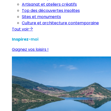
Artisanat et ateliers créatifs
Top des découvertes insolites
Sites et monuments
Culture et architecture contemporaine
Tout voir
Inspirez
-moi
Gagnez vos loisirs !