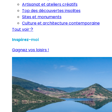
Artisanat et ateliers créatifs
Top des découvertes insolites
Sites et monuments
Culture et architecture contemporaine
Tout voir
Inspirez
-moi
Gagnez vos loisirs !