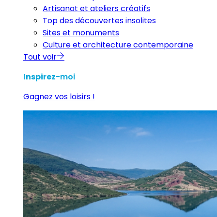
Artisanat et ateliers créatifs
Top des découvertes insolites
Sites et monuments
Culture et architecture contemporaine
Tout voir
Inspirez
-moi
Gagnez vos loisirs !