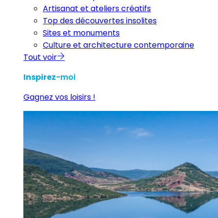
Artisanat et ateliers créatifs
Top des découvertes insolites
Sites et monuments
Culture et architecture contemporaine
Tout voir
Inspirez
-moi
Gagnez vos loisirs !