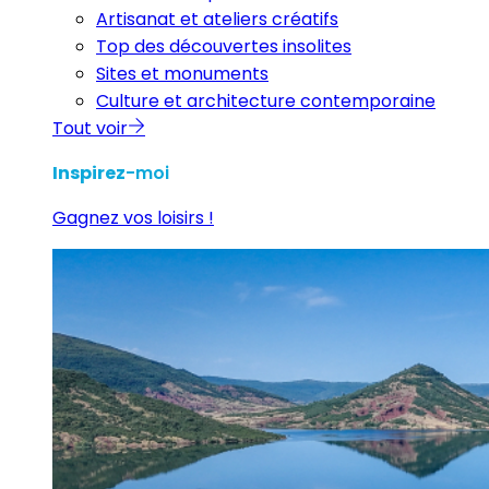
Artisanat et ateliers créatifs
Top des découvertes insolites
Sites et monuments
Culture et architecture contemporaine
Tout voir
Inspirez
-moi
Gagnez vos loisirs !