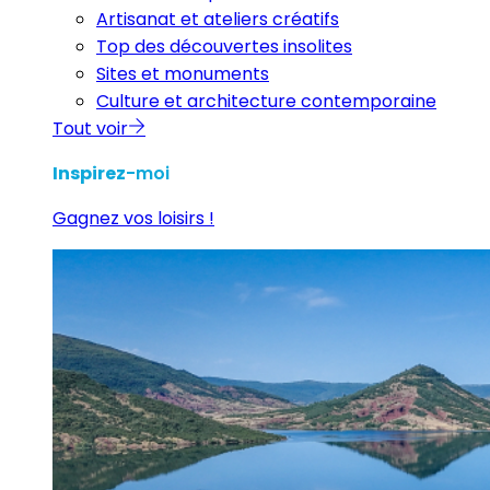
Artisanat et ateliers créatifs
Top des découvertes insolites
Sites et monuments
Culture et architecture contemporaine
Tout voir
Inspirez
-moi
Gagnez vos loisirs !