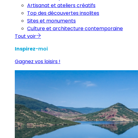
Artisanat et ateliers créatifs
Top des découvertes insolites
Sites et monuments
Culture et architecture contemporaine
Tout voir
Inspirez
-moi
Gagnez vos loisirs !