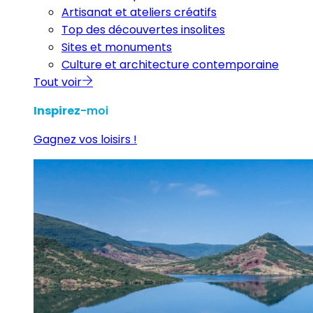
Artisanat et ateliers créatifs
Top des découvertes insolites
Sites et monuments
Culture et architecture contemporaine
Tout voir
Inspirez
-moi
Gagnez vos loisirs !