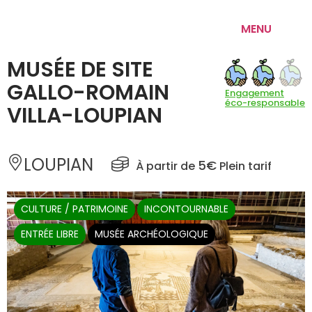
MENU
MUSÉE DE SITE
GALLO-ROMAIN
Engagement
éco-responsable
VILLA-LOUPIAN
LOUPIAN 
5€
À partir de 
 Plein tarif
CULTURE / PATRIMOINE
INCONTOURNABLE
ENTRÉE LIBRE
MUSÉE ARCHÉOLOGIQUE