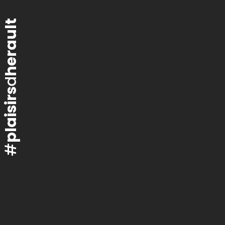
herault
d
plaisirs
#