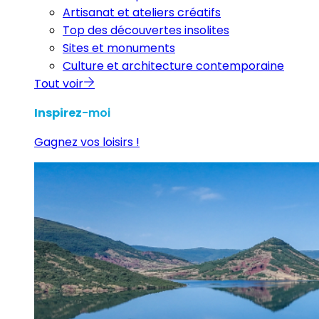
Artisanat et ateliers créatifs
Top des découvertes insolites
Sites et monuments
Culture et architecture contemporaine
Tout voir
Inspirez
-moi
Gagnez vos loisirs !