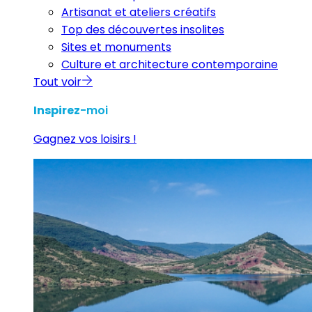
Artisanat et ateliers créatifs
Top des découvertes insolites
Sites et monuments
Culture et architecture contemporaine
Tout voir
Inspirez
-moi
Gagnez vos loisirs !