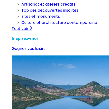
Artisanat et ateliers créatifs
Top des découvertes insolites
Sites et monuments
Culture et architecture contemporaine
Tout voir
Inspirez
-moi
Gagnez vos loisirs !