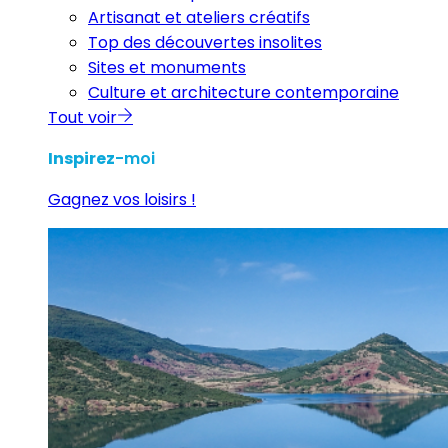
Artisanat et ateliers créatifs
Top des découvertes insolites
Sites et monuments
Culture et architecture contemporaine
Tout voir
Inspirez
-moi
Gagnez vos loisirs !