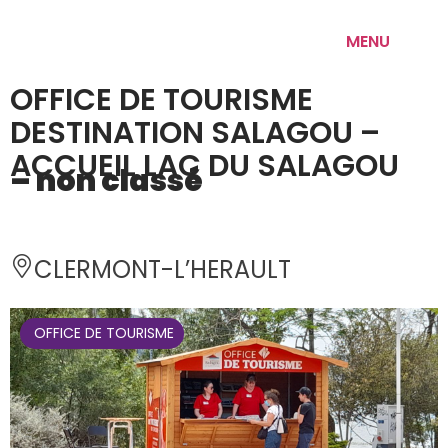
MENU
OFFICE DE TOURISME
DESTINATION SALAGOU –
ACCUEIL LAC DU SALAGOU
– non classé
CLERMONT-L’HERAULT 
 OFFICE DE TOURISME