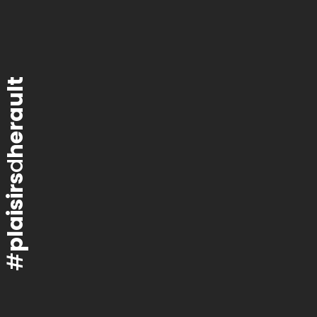
herault
d
plaisirs
#