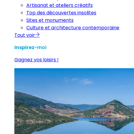
Artisanat et ateliers créatifs
Top des découvertes insolites
Sites et monuments
Culture et architecture contemporaine
Tout voir
Inspirez
-moi
Gagnez vos loisirs !